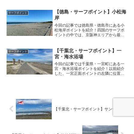
の目の前のサーフポイントです。こちら
のポイントは夏でも海水浴場になること
はなく、サーフィン専用ビーチに近い雰
【徳島・サーフポイント】小松海
サーフポイント
囲気があります。このサイ...
岸
今回の記事では徳島県・徳島市にある小
松海岸ポイントを紹介！四国のサーフポ
イントの中では、京阪神エリアから最も
近いサーフィンができるビーチとして知
られ、風のある日はウィンドサーファー
やカイトサーファーも大勢訪れます。こ
【千葉北・サーフポイント】一
サーフポイント
のサイトでは僕が実際に足...
宮・海水浴場
今回の記事では千葉県・一宮町にある一
宮・海水浴場ポイントを紹介！以前紹介
した、一宮正面ポイントの左隣に位置
し、波情報サイトなどではヤシの木前、
などと紹介されることもあります。この
サイトでは僕が実際に足を運んだことが
あるポイントしか紹介しない...
【千葉北・サーフポイント】サンライズ