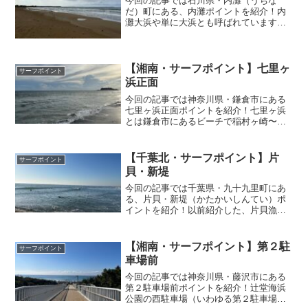
今回の記事では石川県・内灘（うちな
だ）町にある、内灘ポイントを紹介！内
灘大浜や単に大浜とも呼ばれています。
金沢市中心部から、車で15分〜20分の距
離にあるので、石川県のサーフィンのメ
ッカとなっています。このサイトでは僕
が実際に足を運んだこと...
【湘南・サーフポイント】七里ヶ
サーフポイント
浜正面
今回の記事では神奈川県・鎌倉市にある
七里ヶ浜正面ポイントを紹介！七里ヶ浜
とは鎌倉市にあるビーチで稲村ヶ崎〜小
動（こゆるぎ）岬にある、海岸のことで
す。七里（約３０キロ）と名称がついて
いますが、実際の長さは３キロ弱です。
【千葉北・サーフポイント】片
サーフポイント
全線にわたって国道134...
貝・新堤
今回の記事では千葉県・九十九里町にあ
る、片貝・新堤（かたかいしんてい）ポ
イントを紹介！以前紹介した、片貝漁港
の南隣にあるポイントで、東京からのア
クセスも良く、一年中波があるポイント
のため、週末を中心に多くのサーファー
【湘南・サーフポイント】第２駐
サーフポイント
で賑わっています。このサ...
車場前
今回の記事では神奈川県・藤沢市にある
第２駐車場前ポイントを紹介！辻堂海浜
公園の西駐車場（いわゆる第２駐車場）