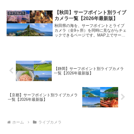
フポイントを表示すれば、カメラの場所
から一番近いポイントを一目で把握でき
ます。 「アソコでこれくらいのウネリが
【秋田】サーフポイント別ライブ
ライブカメラ
あれば、狙っている...
カメラ一覧【2026年最新版】
秋田県の海を、サーフポイントとライブ
カメラ（全9ヶ所）を同時に見ながらチェ
ックできるページです。MAP上でサーフ
ポイントを表示すれば、カメラの場所か
ら一番近いポイントを一目で把握できま
す。 「アソコでこれくらいのウネリがあ
れば、狙っているポ...
【静岡】サーフポイント別ライブカメラ
一覧【2026年最新版】
【京都】サーフポイント別ライブカメラ
一覧【2026年最新版】
ホーム
ライブカメラ