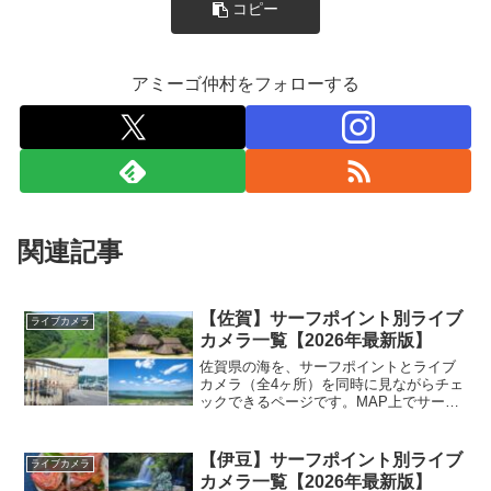
コピー
アミーゴ仲村をフォローする
関連記事
【佐賀】サーフポイント別ライブ
ライブカメラ
カメラ一覧【2026年最新版】
佐賀県の海を、サーフポイントとライブ
カメラ（全4ヶ所）を同時に見ながらチェ
ックできるページです。MAP上でサーフ
ポイントを表示すれば、カメラの場所か
ら一番近いポイントを一目で把握できま
す。 「アソコでこれくらいのウネリがあ
【伊豆】サーフポイント別ライブ
ライブカメラ
れば、狙っているポ...
カメラ一覧【2026年最新版】